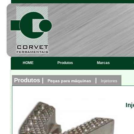
HOME
Produtos
Marcas
Produtos |
|
Peças para máquinas
Injetores
In